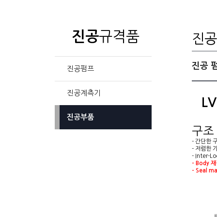
규격품
진공
진공
진공 
진공펌프
진공계측기
L
진공부품
구조
- 간단한 
- 저렴한 
- Inter
-
Body 
-
Seal ma