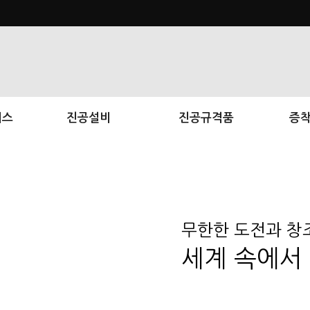
비스
진공설비
진공규격품
증착
무한한 도전과 창
세계
속에서