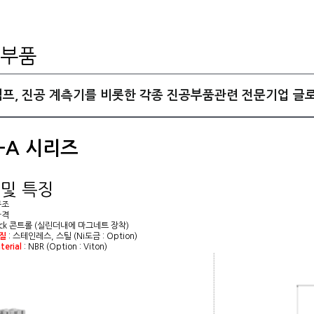
부품
펌프, 진공 계측기를 비롯한 각종 진공부품관련 전문기업 글
V-A 시리즈
 및 특징
구조
가격
-Lock 콘트롤 (실린더내에 마그네트 장착)
재질
: 스테인레스, 스틸 (Ni도금 : Option)
terial
: NBR (Option : Viton)