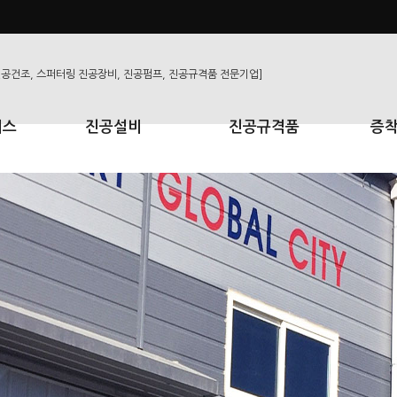
비스
진공설비
진공규격품
증착